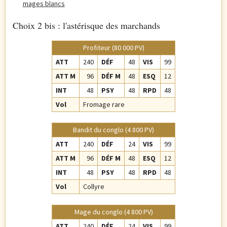
mages blancs
Choix 2 bis : l'astérisque des marchands
Profiteur (80 000 PV)
ATT
240
DÉF
48
VIS
99
ATT M
96
DÉF M
48
ESQ
12
INT
48
PSY
48
RPD
48
Vol
Fromage rare
Bandit du conglo (4 800 PV)
ATT
240
DÉF
24
VIS
99
ATT M
96
DÉF M
48
ESQ
12
INT
48
PSY
48
RPD
48
Vol
Collyre
Mage du conglo (4 800 PV)
ATT
240
DÉF
24
VIS
99