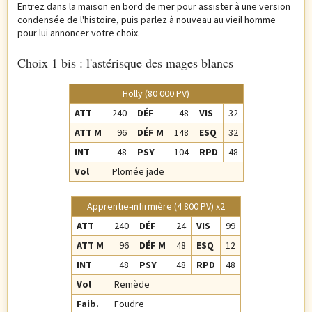
Entrez dans la maison en bord de mer pour assister à une version
condensée de l'histoire, puis parlez à nouveau au vieil homme
pour lui annoncer votre choix.
Choix 1 bis : l'astérisque des mages blancs
Holly (80 000 PV)
ATT
240
DÉF
48
VIS
32
ATT M
96
DÉF M
148
ESQ
32
INT
48
PSY
104
RPD
48
Vol
Plomée jade
Apprentie-infirmière (4 800 PV) x2
ATT
240
DÉF
24
VIS
99
ATT M
96
DÉF M
48
ESQ
12
INT
48
PSY
48
RPD
48
Vol
Remède
Faib.
Foudre