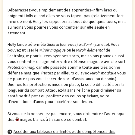
Débarrassez-vous rapidement des apprenties-infirmières qui
soignent Holly quand elles ne vous tapent pas (relativement fort
mine de rien). Holly les rappellera au bout de quelques tours, mais
au moins vous pourrez vous concentrer sur elle seule en
attendant.
Holly lance pêle-mêle
Sidéral
(sur vous) et
Soin⁴
(sur elle). Vous
pouvez utiliser le M
iroir magique
ou le M
iroir élémental
de
l'astrologue pour lui renvoyer ses sorts, mais vous pouvez aussi
vous contenter d'augmenter votre défense magique avec le sort
Protection mag.
car elle possède somme toute une très bonne
défense magique. (Notez par ailleurs qu'avec
Miroir magique
vous
ne pourrez pas vous lancer de sort d'assistance ou de soin.)
Une fois les protections mises en place, la seule difficulté sera la
longueur du combat. Attaquez-la sans relâche pour diminuer sa
santé petit à petit ou profitez des coups spéciaux, voire
d'invocations d'amis pour accélérer son destin.
Si vous ne la possédiez pas encore, vous obtiendrez l'astérisque
des
mages blancs à l'issue de ce combat.
Accéder aux tableaux d'affinités et de compétences des