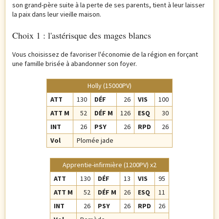
son grand-père suite à la perte de ses parents, tient à leur laisser
la paix dans leur vieille maison.
Choix 1 : l'astérisque des mages blancs
Vous choisissez de favoriser l'économie de la région en forçant
une famille brisée à abandonner son foyer.
Holly (15000PV)
ATT
130
DÉF
26
VIS
100
ATT M
52
DÉF M
126
ESQ
30
INT
26
PSY
26
RPD
26
Vol
Plomée jade
Apprentie-infirmière (1200PV) x2
ATT
130
DÉF
13
VIS
95
ATT M
52
DÉF M
26
ESQ
11
INT
26
PSY
26
RPD
26