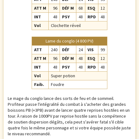
ATT M
96
DÉF M
68
ESQ
12
INT
48
PSY
48
RPD
48
Vol
Clochette réveil
Lame du conglo (4 800 PV)
ATT
240
DÉF
24
VIS
99
ATT M
96
DÉF M
48
ESQ
12
INT
48
PSY
48
RPD
48
Vol
Super potion
Faib.
Foudre
Le mage du conglo lance des sorts de feu et de sommeil.
Profiteur passe l'intégralité du combat à s'acheter des grandes
boissons PB (+3PB) avant de lancer quatre reprises hostiles en un
tour. À raison de 1000PV par reprise hostile sans la compétence
de soutien dispersion dégâts, cela peut s'avérer fatal s'il cible
quatre fois le même personnage et si votre équipe possède juste
le niveau recommandé.