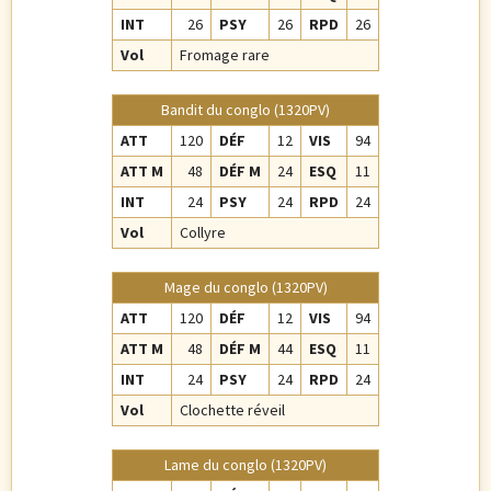
INT
26
PSY
26
RPD
26
Vol
Fromage rare
Bandit du conglo (1320PV)
ATT
120
DÉF
12
VIS
94
ATT M
48
DÉF M
24
ESQ
11
INT
24
PSY
24
RPD
24
Vol
Collyre
Mage du conglo (1320PV)
ATT
120
DÉF
12
VIS
94
ATT M
48
DÉF M
44
ESQ
11
INT
24
PSY
24
RPD
24
Vol
Clochette réveil
Lame du conglo (1320PV)