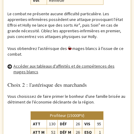
Vol
Remède
Le combat ne présente aucune difficulté particulière. Les
apprenties-infirmières possèdent une attaque provoquant l'état
Effroi et Holly ne lance que des sorts Air², puis Soin² en cas de
grande nécessité. Ciblez les apprenties-infirmières en premier,
puis concentrez vos attaques physiques sur Holly.
Vous obtiendrez l'astérisque des
mages blancs à l'issue de ce
combat.
Accéder aux tableaux d'affinités et de compétences des
mages blancs
Choix 2 : l'astérisque des marchands
Vous choisissez de faire primer le bonheur d'une famille brisée au
détriment de l'économie déclinante de la région.
Profiteur (15000PV)
ATT
130
DÉF
26
VIS
95
ATT M
52
DÉF M
26
ESQ
1