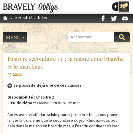
Accéder au menu
Accueil
Actualité
Infos
M
e
n
MENU
Formulaire
u
de
p
recherche
r
Histoire secondaire iii ; la magicienne blanche
i
et le marchand
n
par
Sorya
c
i
Je possède déjà une de ces classes
p
Disponibilité :
Chapitre 2
a
Lieu de départ :
Maison en bord de mer
l
Après avoir visité Hartschild pour la première fois, vous pouvez
lancer la troisième quête secondaire du jeu. Rendez-vous pour
cela dans la maison en bord de mer, à l'est du continent d'Eisen.