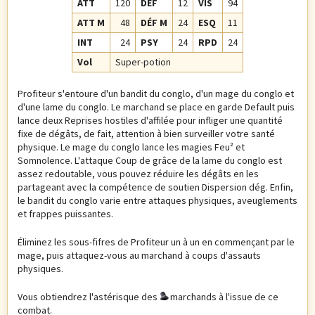
ATT
120
DÉF
12
VIS
94
ATT M
48
DÉF M
24
ESQ
11
INT
24
PSY
24
RPD
24
Vol
Super-potion
Profiteur s'entoure d'un bandit du conglo, d'un mage du conglo et
d'une lame du conglo. Le marchand se place en garde Default puis
lance deux Reprises hostiles d'affilée pour infliger une quantité
fixe de dégâts, de fait, attention à bien surveiller votre santé
physique. Le mage du conglo lance les magies Feu² et
Somnolence. L'attaque Coup de grâce de la lame du conglo est
assez redoutable, vous pouvez réduire les dégâts en les
partageant avec la compétence de soutien Dispersion dég. Enfin,
le bandit du conglo varie entre attaques physiques, aveuglements
et frappes puissantes.
Éliminez les sous-fifres de Profiteur un à un en commençant par le
mage, puis attaquez-vous au marchand à coups d'assauts
physiques.
Vous obtiendrez l'astérisque des
marchands à l'issue de ce
combat.