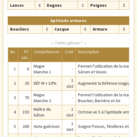
Lances
E
Dagues
C
Poignes
E
Aptitude armures
Boucliers
E
Casque
E
Armure
E
Nv.
PC
Compétences
Coût
Description
néc.
Magie
Permet l’utilisation de la magie 
1
0
-
blanche 1
Sérum et Vision.
1
2
30
DÉF M + 10%
Augmente la Défense magique 
slot
Magie
Permet l’utilisation de la magie 
3
70
-
blanche 2
Bouclier, Barrière et Air.
Maître du
1
4
150
Octroie un S à l’aptitude arme d
bâton
slot
1
5
200
Auto-guérison
Soigne Poison, Ténèbres et Mut
slot