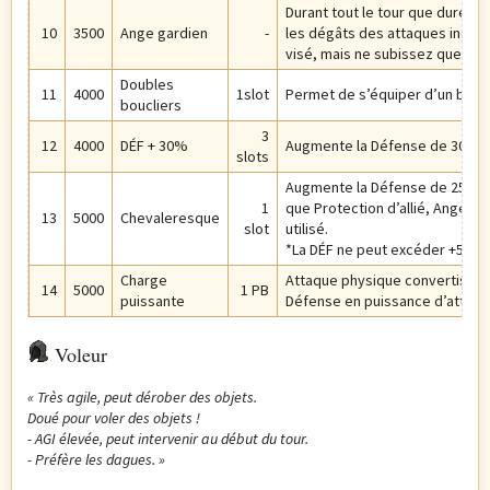
Durant tout le tour que dure so
10
3500
Ange gardien
-
les dégâts des attaques individu
visé, mais ne subissez que la m
Doubles
11
4000
1slot
Permet de s’équiper d’un boucl
boucliers
3
12
4000
DÉF + 30%
Augmente la Défense de 30%.
slots
Augmente la Défense de 25% p
1
que Protection d’allié, Ange ga
13
5000
Chevaleresque
slot
utilisé.
*La DÉF ne peut excéder +50%.
Charge
Attaque physique convertissan
14
5000
1 PB
puissante
Défense en puissance d’attaqu
Voleur
« Très agile, peut dérober des objets.
Doué pour voler des objets !
- AGI élevée, peut intervenir au début du tour.
- Préfère les dagues.
»