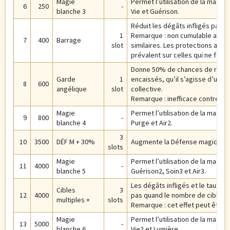
Magie
Permet l’utilisation de la magie 
6
250
-
blanche 3
Vie et Guérison.
Réduit les dégâts infligés par l
1
Remarque : non cumulable avec 
7
400
Barrage
slot
similaires. Les protections annul
prévalent sur celles qui ne font 
Donne 50% de chances de réduir
Garde
1
encaissés, qu’il s’agisse d’une a
8
600
angélique
slot
collective.
Remarque : inefficace contre le
Magie
Permet l’utilisation de la magie b
9
800
-
blanche 4
Purge et Air2.
3
10
3500
DÉF M + 30%
Augmente la Défense magique 
slots
Magie
Permet l’utilisation de la magie 
11
4000
-
blanche 5
Guérison2, Soin3 et Air3.
Les dégâts infligés et le taux d
Cibles
3
12
4000
pas quand le nombre de cibles 
multiples +
slots
Remarque : cet effet peut être a
Magie
Permet l’utilisation de la magie 
13
5000
-
blanche 6
Vie2 et Lumière.