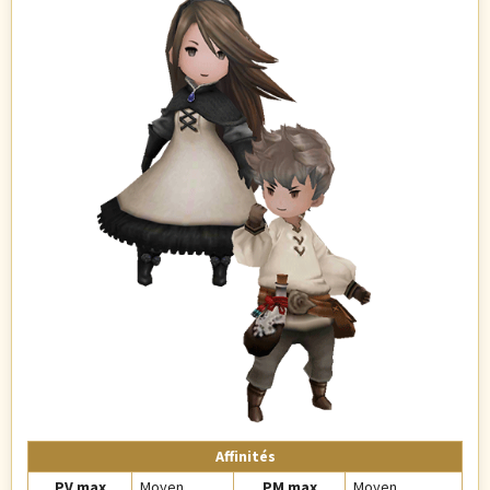
Affinités
PV max
Moyen
PM max
Moyen