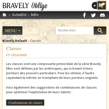
Accéder au menu
Accueil
Actualité
Infos
M
e
n
MENU
Formulaire
u
de
p
Bravely Default
›
Classes
recherche
V
r
Classes
o
i
par
J-R-Le-Genie
u
n
s
c
Les classes sont une composante primordiale de la série Bravely.
ê
i
Elles sont définies par les astérisques, qui octroient à leurs
t
porteurs des pouvoirs particuliers. Pour les obtenir, il faudra
p
cependant le mériter en triomphant de leurs porteurs originels.
e
a
s
l
Voici également des suggestions de combinaisons de classes
i
pour optimiser l'exploitation de leurs talents :
c
i
Combinaisons de classes