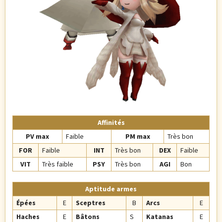
Affinités
PV max
Faible
PM max
Très bon
FOR
Faible
INT
Très bon
DEX
Faible
VIT
Très faible
PSY
Très bon
AGI
Bon
Aptitude armes
Épées
E
Sceptres
B
Arcs
E
Haches
E
Bâtons
S
Katanas
E