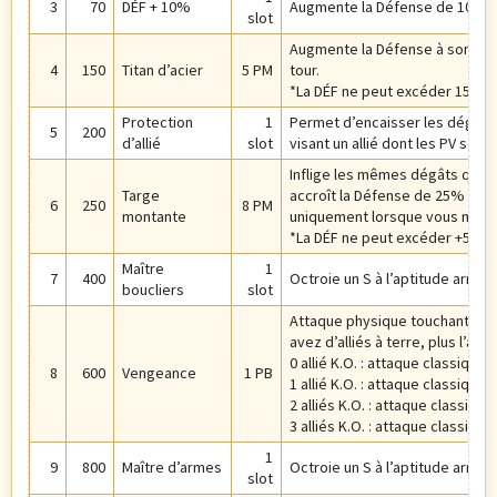
3
70
DÉF + 10%
Augmente la Défense de 10%.
slot
Augmente la Défense à son max
4
150
Titan d’acier
5 PM
tour.
*La DÉF ne peut excéder 150%.
Protection
1
Permet d’encaisser les dégâts 
5
200
d’allié
slot
visant un allié dont les PV sont
Inflige les mêmes dégâts qu’un
Targe
accroît la Défense de 25% pend
6
250
8 PM
montante
uniquement lorsque vous manie
*La DÉF ne peut excéder +50%.
Maître
1
7
400
Octroie un S à l’aptitude armur
boucliers
slot
Attaque physique touchant tous
avez d’alliés à terre, plus l’att
0 allié K.O. : attaque classique 
8
600
Vengeance
1 PB
1 allié K.O. : attaque classique ×
2 alliés K.O. : attaque classique
3 alliés K.O. : attaque classique
1
9
800
Maître d’armes
Octroie un S à l’aptitude arme
slot