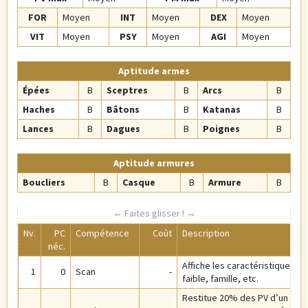
FOR
Moyen
INT
Moyen
DEX
Moyen
VIT
Moyen
PSY
Moyen
AGI
Moyen
Aptitude armes
Épées
B
Sceptres
B
Arcs
B
Haches
B
Bâtons
B
Katanas
B
Lances
B
Dagues
B
Poignes
B
Aptitude armures
Boucliers
B
Casque
B
Armure
B
Nv.
PC
Compétence
Coût
Description
néc.
Affiche les caractéristiques de 
1
0
Scan
-
faible, famille, etc.
Restitue 20% des PV d’un allié