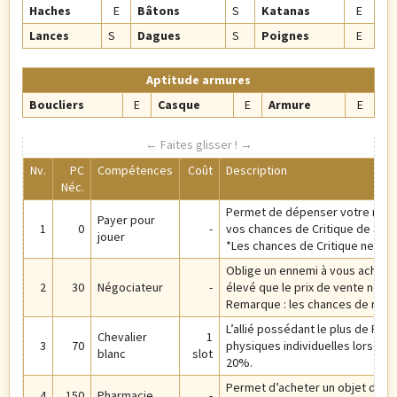
Haches
E
Bâtons
S
Katanas
E
Lances
S
Dagues
S
Poignes
E
Aptitude armures
Boucliers
E
Casque
E
Armure
E
Nv.
PC
Compétences
Coût
Description
Néc.
Permet de dépenser votre nive
Payer pour
1
0
-
vos chances de Critique de 300
jouer
*Les chances de Critique ne pe
Oblige un ennemi à vous acheter 
2
30
Négociateur
-
élevé que le prix de vente norma
Remarque : les chances de réuss
L’allié possédant le plus de PV
Chevalier
1
3
70
physiques individuelles lorsque 
blanc
slot
20%.
Permet d’acheter un objet de soin
4
150
Pharmacie
-