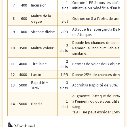
1
Octroie 1 PB à tous les alliés l
7
400
Incursion
slot
Initiative ou bénéficie d’un bon
Maître de la
1
8
600
Octroie un S à l’aptitude arme 
dague
slot
Attaque transperçant la Défense
9
800
Vitesse divine
2 PB
en Attaque.
Double les chances de succès 
3
10
3500
Maître voleur
Remarque : non cumulable avec d
slots
similaire.
2
11
4000
Tire-laine
Permet de voler deux objets au l
slots
12
4000
Larcin
1 PB
Donne 25% de chances de voler 
Rapidité +
3
13
5000
Accroît la Rapidité de 30%.
30%
slots
Augmente l’Attaque de 25% lor
1
à l’ennemi ou que vous utilisez
14
5000
Bandit
slot
sang.
*L’ATT ne peut excéder 150%.
Marchand