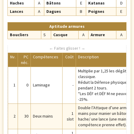
Haches
A
Bâtons
E
Katanas
D
Lances
A
Dagues
B
Poignes
E
Aptitude armures
Boucliers
S
Casque
A
Armure
A
Nv.
PC
Compétences
Coût
Description
néc.
Multiplie par 1,25 les dégâts in
classique.
Réduit la Défense physique et
1
0
Laminage
-
pendant 2 tours.
*Les DÉF et DÉF M ne peuvent
-25%.
Double l’Attaque d’une arme lo
1
mains pour manier un bâton/un
2
30
Deux mains
slot
hache/ une lance (une main doit
compétence prenne effet).
1