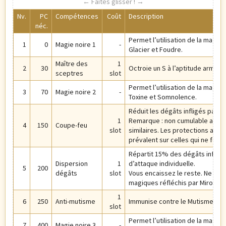
Nv.
PC
Compétences
Coût
Description
néc.
Permet l’utilisation de la magie 
1
0
Magie noire 1
-
Glacier et Foudre.
Maître des
1
2
30
Octroie un S à l’aptitude arme d
sceptres
slot
Permet l’utilisation de la magie 
3
70
Magie noire 2
-
Toxine et Somnolence.
Réduit les dégâts infligés par l
1
Remarque : non cumulable avec 
4
150
Coupe-feu
slot
similaires. Les protections annul
prévalent sur celles qui ne font 
Répartit 15% des dégâts infligés
Dispersion
1
d’attaque individuelle.
5
200
dégâts
slot
Vous encaissez le reste. Ne s’a
magiques réfléchis par Miroir.
1
6
250
Anti-mutisme
Immunise contre le Mutisme au 
slot
Permet l’utilisation de la magie 
7
400
Magie noire 3
-