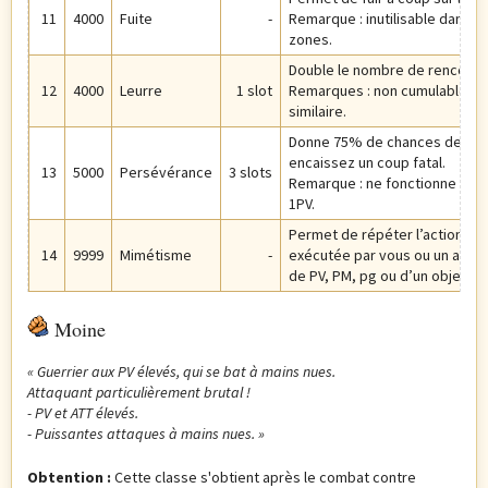
11
4000
Fuite
-
Remarque : inutilisable dans c
zones.
Double le nombre de rencontr
12
4000
Leurre
1 slot
Remarques : non cumulable a
similaire.
Donne 75% de chances de surv
encaissez un coup fatal.
13
5000
Persévérance
3 slots
Remarque : ne fonctionne pas 
1PV.
Permet de répéter l’action pré
14
9999
Mimétisme
-
exécutée par vous ou un allié. N
de PV, PM, pg ou d’un objet.
Moine
« Guerrier aux PV élevés, qui se bat à mains nues.
Attaquant particulièrement brutal !
- PV et ATT élevés.
- Puissantes attaques à mains nues. »
Obtention :
Cette classe s'obtient après le combat contre