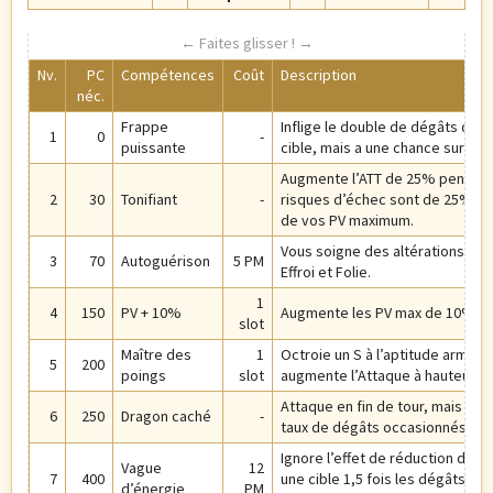
Nv.
PC
Compétences
Coût
Description
néc.
Frappe
Inflige le double de dégâts d’un
1
0
-
puissante
cible, mais a une chance sur deu
Augmente l’ATT de 25% pendant 2
2
30
Tonifiant
-
risques d’échec sont de 25%, a
de vos PV maximum.
Vous soigne des altérations Po
3
70
Autoguérison
5 PM
Effroi et Folie.
1
4
150
PV + 10%
Augmente les PV max de 10%.
slot
Maître des
1
Octroie un S à l’aptitude arme d
5
200
poings
slot
augmente l’Attaque à hauteur du
Attaque en fin de tour, mais infli
6
250
Dragon caché
-
taux de dégâts occasionnés par 
Ignore l’effet de réduction des
Vague
12
7
400
une cible 1,5 fois les dégâts d’
d’énergie
PM