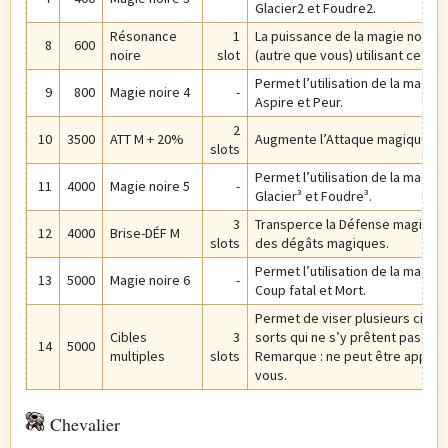
Glacier2 et Foudre2.
Résonance
1
La puissance de la magie noire 
8
600
noire
slot
(autre que vous) utilisant cett
Permet l’utilisation de la magie 
9
800
Magie noire 4
-
Aspire et Peur.
2
10
3500
ATT M + 20%
Augmente l’Attaque magique de
slots
Permet l’utilisation de la magie 
11
4000
Magie noire 5
-
Glacier³ et Foudre³.
3
Transperce la Défense magique de
12
4000
Brise-DÉF M
slots
des dégâts magiques.
Permet l’utilisation de la magie 
13
5000
Magie noire 6
-
Coup fatal et Mort.
Permet de viser plusieurs cibles
Cibles
3
sorts qui ne s’y prêtent pas.
14
5000
multiples
slots
Remarque : ne peut être appliqu
vous.
Chevalier