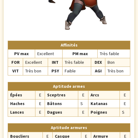
Affinités
PV max
Excellent
PM max
Très faible
FOR
Excellent
INT
Très faible
DEX
Bon
VIT
Très bon
PSY
Faible
AGI
Très bon
Aptitude armes
Épées
E
Sceptres
E
Arcs
E
Haches
E
Bâtons
S
Katanas
E
Lances
E
Dagues
E
Poignes
S
Aptitude armures
Boucliers
E
Casque
E
Armure
E