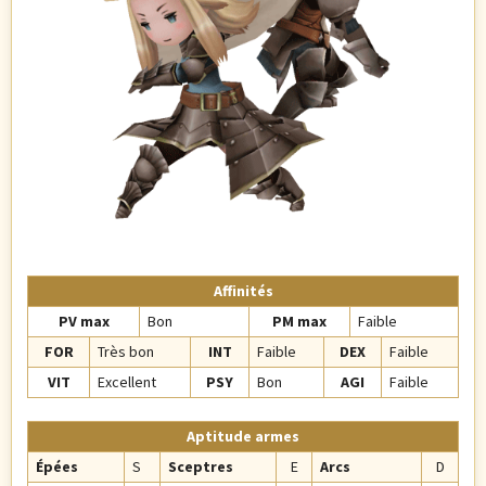
Affinités
PV max
Bon
PM max
Faible
FOR
Très bon
INT
Faible
DEX
Faible
VIT
Excellent
PSY
Bon
AGI
Faible
Aptitude armes
Épées
S
Sceptres
E
Arcs
D