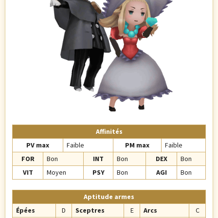
Affinités
PV max
Faible
PM max
Faible
FOR
Bon
INT
Bon
DEX
Bon
VIT
Moyen
PSY
Bon
AGI
Bon
Aptitude armes
Épées
D
Sceptres
E
Arcs
C