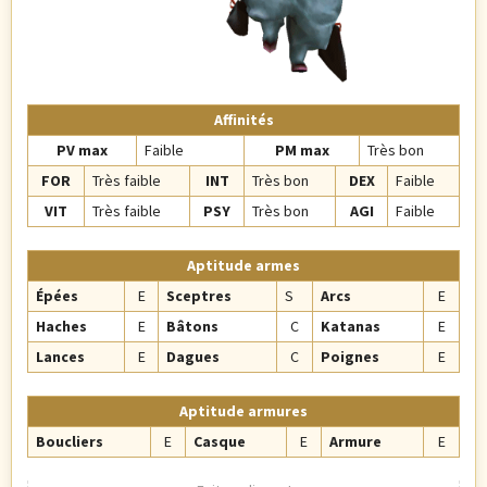
Affinités
PV max
Faible
PM max
Très bon
FOR
Très faible
INT
Très bon
DEX
Faible
VIT
Très faible
PSY
Très bon
AGI
Faible
Aptitude armes
Épées
E
Sceptres
S
Arcs
E
Haches
E
Bâtons
C
Katanas
E
Lances
E
Dagues
C
Poignes
E
Aptitude armures
Boucliers
E
Casque
E
Armure
E