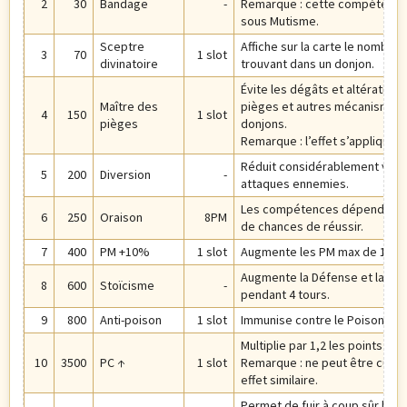
2
30
Bandage
-
Remarque : cette compétence 
sous Mutisme.
Sceptre
Affiche sur la carte le nombre
3
70
1 slot
divinatoire
trouvant dans un donjon.
Évite les dégâts et altérations 
Maître des
pièges et autres mécanismes 
4
150
1 slot
pièges
donjons.
Remarque : l’effet s’applique à 
Réduit considérablement vos c
5
200
Diversion
-
attaques ennemies.
Les compétences dépendant du
6
250
Oraison
8PM
de chances de réussir.
7
400
PM +10%
1 slot
Augmente les PM max de 10%.
Augmente la Défense et la D
8
600
Stoïcisme
-
pendant 4 tours.
9
800
Anti-poison
1 slot
Immunise contre le Poison au 
Multiplie par 1,2 les points de
10
3500
PC ↑
1 slot
Remarque : ne peut être cumul
effet similaire.
Permet de fuir à coup sûr le c