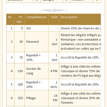
Nv.
PC
Compétences
Coût
Description
néc.
1
0
Vol
-
Donne 25% de chances de voler u
Réduit les dégâts infligés par l
1
Remarque : non cumulable avec 
2
30
Paravent
slot
similaires. Les protections annul
prévalent sur celles qui ne font 
Rapidité +
1
3
70
Accroît la Rapidité de 10%.
10%
slot
Inflige à une cible les mêmes d
Suceur de
4
150
8 PM
classique et donne 75% de chan
sang
nombre de PV égal aux dégâts in
Rapidité +
2
5
200
Accroît la Rapidité de 20%.
20%
slots
Inflige à une cible les mêmes d
16
6
250
Pillage
classique et donne 25% de chan
PM
l’ennemi.