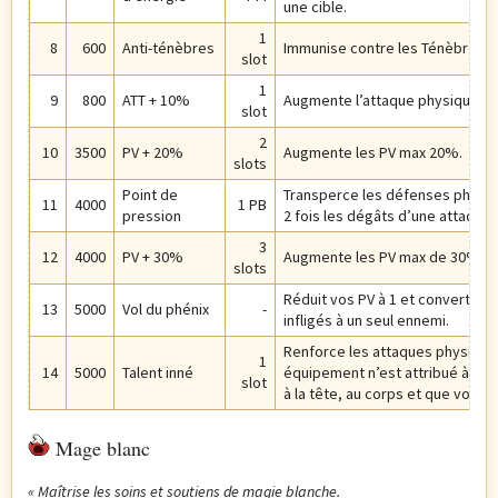
une cible.
1
8
600
Anti-ténèbres
Immunise contre les Ténèbres a
slot
1
9
800
ATT + 10%
Augmente l’attaque physique d
slot
2
10
3500
PV + 20%
Augmente les PV max 20%.
slots
Point de
Transperce les défenses physique
11
4000
1 PB
pression
2 fois les dégâts d’une attaque 
3
12
4000
PV + 30%
Augmente les PV max de 30%.
slots
Réduit vos PV à 1 et convertit l
13
5000
Vol du phénix
-
infligés à un seul ennemi.
Renforce les attaques physique
1
14
5000
Talent inné
équipement n’est attribué à la m
slot
à la tête, au corps et que vous n
Mage blanc
« Maîtrise les soins et soutiens de magie blanche.