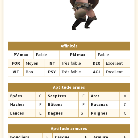
Affinités
PV max
Faible
PM max
Faible
FOR
Moyen
INT
Très faible
DEX
Excellent
VIT
Bon
PSY
Très faible
AGI
Excellent
Aptitude armes
Épées
C
Sceptres
E
Arcs
A
Haches
E
Bâtons
E
Katanas
C
Lances
E
Dagues
S
Poignes
C
Aptitude armures
Boucliers
E
Casque
E
Armure
E