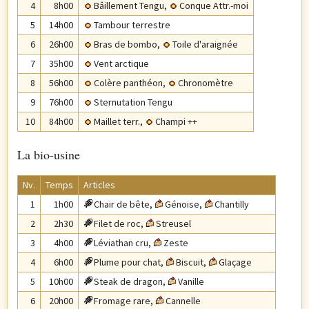
4
8h00
Bâillement Tengu
,
Conque Attr.-moi
5
14h00
Tambour terrestre
6
26h00
Bras de bombo
,
Toile d'araignée
7
35h00
Vent arctique
8
56h00
Colère panthéon
,
Chronomètre
9
76h00
Sternutation Tengu
10
84h00
Maillet terr.
,
Champi ++
La bio-usine
Nv.
Temps
Articles
1
1h00
Chair de bête
,
Génoise
,
Chantilly
2
2h30
Filet de roc
,
Streusel
3
4h00
Léviathan cru
,
Zeste
4
6h00
Plume pour chat
,
Biscuit
,
Glaçage
5
10h00
Steak de dragon
,
Vanille
6
20h00
Fromage rare
,
Cannelle