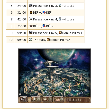
5
24h00
Puissance + nv 3
,
+3 tours
6
32h00
DÉF +
,
DÉF -
7
42h00
Puissance + nv 4
,
+4 tours
8
75h00
DÉF +
,
DÉF -
9
99h00
Puissance + nv 5
,
Bonus PB nv 1
10
99h00
+5 tours
,
Bonus PB nv2