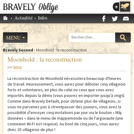
Accéder au menu
Accueil
Actualité
Infos
M
e
n
MENU
Formulaire
u
de
p
Bravely Second
›
Moonhold : la reconstruction
recherche
V
r
Moonhold : la reconstruction
o
i
par
Sorya
u
n
s
c
La reconstruction de Moonhold nécessitera beaucoup d'heures
ê
i
de travail. Heureusement, vous aurez pour débuter cinq villageois
t
forts et volontaires, en plus de celui ou ceux que vous avez
p
importés depuis la démo (vous pouvez en importer jusqu'à vingt).
e
a
Comme dans Bravely Default, pour obtenir plus de villageois, si
s
l
vous ne parvenez pas à streetpasser des joueurs, vous avez la
i
possibilité d'envoyer cinq invitations par jour via le bouton « Màj.
c
données » dans le menu de mappemonde ou de l'argonaute (une
connexion Wi-Fi est requise). Au bout de cinq jours, vous aurez
i
donc 25 villageois de plus !