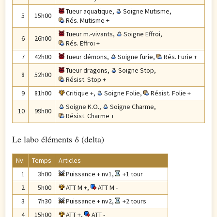
Tueur aquatique
,
Soigne Mutisme
,
5
15h00
Rés. Mutisme +
Tueur m.-vivants
,
Soigne Effroi
,
6
26h00
Rés. Effroi +
7
42h00
Tueur démons
,
Soigne furie
,
Rés. Furie +
Tueur dragons
,
Soigne Stop
,
8
52h00
Résist. Stop +
9
81h00
Critique +
,
Soigne Folie
,
Résist. Folie +
Soigne K.O.
,
Soigne Charme
,
10
99h00
Résist. Charme +
Le labo éléments δ (delta)
Nv.
Temps
Articles
1
3h00
Puissance + nv1
,
+1 tour
2
5h00
ATT M +
,
ATT M -
3
7h30
Puissance + nv2
,
+2 tours
4
15h00
ATT +
,
ATT -