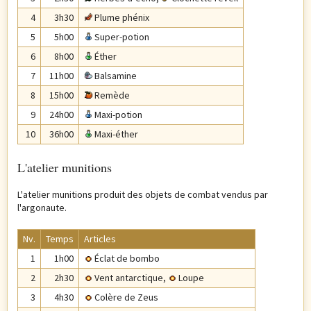
4
3h30
Plume phénix
5
5h00
Super-potion
6
8h00
Éther
7
11h00
Balsamine
8
15h00
Remède
9
24h00
Maxi-potion
10
36h00
Maxi-éther
L'atelier munitions
L'atelier munitions produit des objets de combat vendus par
l'argonaute.
Nv.
Temps
Articles
1
1h00
Éclat de bombo
2
2h30
Vent antarctique
,
Loupe
3
4h30
Colère de Zeus