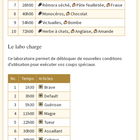
7
28h00
Rémora séché
,
Pâte feuilletée
,
Fraise
8
40h00
Monocéros
,
Chocolat
9
54h00
Victuailles
,
Bombe
10
72h00
Herbe à chats
,
Anglaise
,
Amande
Le labo charge
Ce laboratoire permet de débloquer de nouvelles conditions
d'utilisation pour exécuter vos coups spéciaux.
Nv.
Temps
Articles
1
1h30
Brave
2
3h00
Default
3
5h30
Guérison
4
11h00
Magie
5
22h00
Tueur
6
30h00
Assaillant
7
36h00
Critique