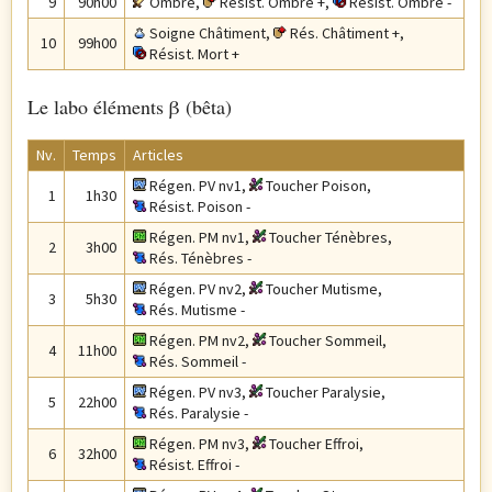
9
90h00
Ombre
,
Résist. Ombre +
,
Résist. Ombre -
Soigne Châtiment
,
Rés. Châtiment +
,
10
99h00
Résist. Mort +
Le labo éléments β (bêta)
Nv.
Temps
Articles
Régen. PV nv1
,
Toucher Poison
,
1
1h30
Résist. Poison -
Régen. PM nv1
,
Toucher Ténèbres
,
2
3h00
Rés. Ténèbres -
Régen. PV nv2
,
Toucher Mutisme
,
3
5h30
Rés. Mutisme -
Régen. PM nv2
,
Toucher Sommeil
,
4
11h00
Rés. Sommeil -
Régen. PV nv3
,
Toucher Paralysie
,
5
22h00
Rés. Paralysie -
Régen. PM nv3
,
Toucher Effroi
,
6
32h00
Résist. Effroi -