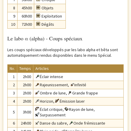
8
45h00
Objets
9
60h00
Exploitation
10
72h00
Dégâts
Le labo α (alpha) - Coups spéciaux
Les coups spéciaux développés par les labo alpha et bêta sont
automatiquement rendus disponibles dans le menu Spécial.
Nv.
Temps
Articles
1
2h00
Éclair intense
2
2h00
Rajeunissement
,
Infinité
3
2h00
Ombre de lune
,
Grande frappe
4
2h00
Horizon
,
Émission laser
Éclat critique
,
Rayon de lune
,
5
3h00
Surpassement
6
24h00
Danse du sabre
,
Onde frémissante