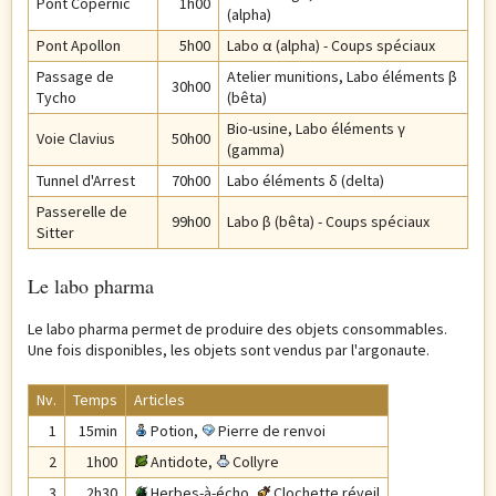
Pont Copernic
1h00
(alpha)
Pont Apollon
5h00
Labo α (alpha) - Coups spéciaux
Passage de
Atelier munitions,
Labo éléments β
30h00
Tycho
(bêta)
Bio-usine,
Labo éléments γ
Voie Clavius
50h00
(gamma)
Tunnel d'Arrest
70h00
Labo éléments δ (delta)
Passerelle de
99h00
Labo β (bêta) - Coups spéciaux
Sitter
Le labo pharma
Le labo pharma permet de produire des objets consommables.
Une fois disponibles, les objets sont vendus par l'argonaute.
Nv.
Temps
Articles
1
15min
Potion
,
Pierre de renvoi
2
1h00
Antidote
,
Collyre
3
2h30
Herbes-à-écho
,
Clochette réveil