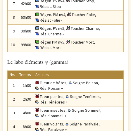
Régen. PV nv4
,
Toucher Stop
,
7
42h00
Résist. Stop -
Régen. PM nv4
,
Toucher Folie
,
8
60h00
Résist Folie -
Régen. PV nv5
,
Toucher Charme
,
9
90h00
Rés. Charme -
Régen PM nv5
,
Toucher Mort
,
10
99h00
Résist. Mort -
Le labo éléments γ (gamma)
Nv.
Temps
Articles
Tueur de bêtes
,
Soigne Poison
,
1
1h00
Rés. Poison +
Tueur plantes
,
Soigne Ténèbres
,
2
2h30
Rés. Ténèbres +
Tueur insectes
,
Soigne Sommeil
,
3
4h00
Rés. Sommeil +
Tueur volants
,
Soigne Paralysie
,
4
8h00
Rés. Paralysie +