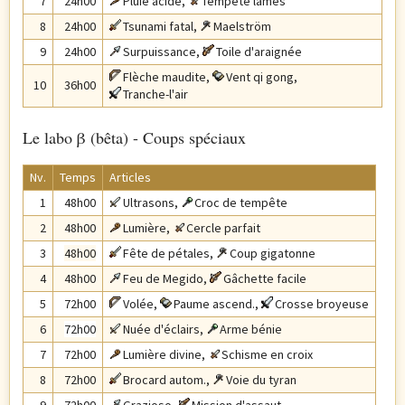
7
24h00
Pluie acide
,
Tempête lames
8
24h00
Tsunami fatal
,
Maelström
9
24h00
Surpuissance
,
Toile d'araignée
Flèche maudite
,
Vent qi gong
,
10
36h00
Tranche-l'air
Le labo β (bêta) - Coups spéciaux
Nv.
Temps
Articles
1
48h00
Ultrasons
,
Croc de tempête
2
48h00
Lumière
,
Cercle parfait
3
48h00
Fête de pétales
,
Coup gigatonne
4
48h00
Feu de Megido
,
Gâchette facile
5
72h00
Volée
,
Paume ascend.
,
Crosse broyeuse
6
72h00
Nuée d'éclairs
,
Arme bénie
7
72h00
Lumière divine
,
Schisme en croix
8
72h00
Brocard autom.
,
Voie du tyran