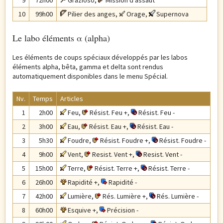
9
72h00
Grazioso
,
Mission d'assaut
10
99h00
Pilier des anges
,
Orage
,
Supernova
Le labo éléments α (alpha)
Les éléments de coups spéciaux développés par les labos
éléments alpha,
bêta
,
gamma et delta sont rendus
automatiquement disponibles dans le menu Spécial.
Nv.
Temps
Articles
1
2h00
Feu
,
Résist. Feu +
,
Résist. Feu -
2
3h00
Eau
,
Résist. Eau +
,
Résist. Eau -
3
5h30
Foudre
,
Résist. Foudre +
,
Résist. Foudre -
4
9h00
Vent
,
Resist. Vent +
,
Resist. Vent -
5
15h00
Terre
,
Résist. Terre +
,
Résist. Terre -
6
26h00
Rapidité +
,
Rapidité -
7
42h00
Lumière
,
Rés. Lumière +
,
Rés. Lumière -
8
60h00
Esquive +
,
Précision -