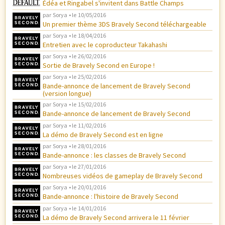
Édéa et Ringabel s'invitent dans Battle Champs
par
Sorya
• le
10/05/2016
Un premier thème 3DS Bravely Second téléchargeable
par
Sorya
• le
18/04/2016
Entretien avec le coproducteur Takahashi
par
Sorya
• le
26/02/2016
Sortie de Bravely Second en Europe !
par
Sorya
• le
25/02/2016
Bande-annonce de lancement de Bravely Second
(version longue)
par
Sorya
• le
15/02/2016
Bande-annonce de lancement de Bravely Second
par
Sorya
• le
11/02/2016
La démo de Bravely Second est en ligne
par
Sorya
• le
28/01/2016
Bande-annonce : les classes de Bravely Second
par
Sorya
• le
27/01/2016
Nombreuses vidéos de gameplay de Bravely Second
par
Sorya
• le
20/01/2016
Bande-annonce : l'histoire de Bravely Second
par
Sorya
• le
14/01/2016
La démo de Bravely Second arrivera le 11 février