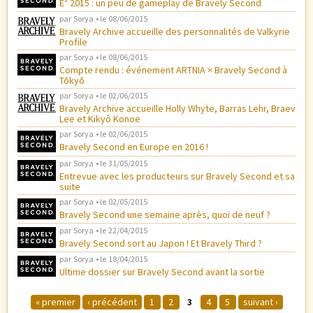
E³ 2015 : un peu de gameplay de Bravely Second
par
Sorya
• le
08/06/2015
Bravely Archive accueille des personnalités de Valkyrie
Profile
par
Sorya
• le
08/06/2015
Compte rendu : événement ARTNIA × Bravely Second à
Tōkyō
par
Sorya
• le
02/06/2015
Bravely Archive accueille Holly Whyte, Barras Lehr, Braev
Lee et Kikyô Konoe
par
Sorya
• le
02/06/2015
Bravely Second en Europe en 2016 !
par
Sorya
• le
31/05/2015
Entrevue avec les producteurs sur Bravely Second et sa
suite
par
Sorya
• le
02/05/2015
Bravely Second une semaine après, quoi de neuf ?
par
Sorya
• le
22/04/2015
Bravely Second sort au Japon ! Et Bravely Third ?
par
Sorya
• le
18/04/2015
Ultime dossier sur Bravely Second avant la sortie
« premier
‹ précédent
1
2
3
4
5
suivant ›
P