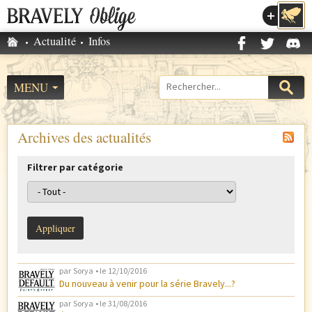
Accéder au menu
Accueil
Actualité
Infos
M
e
n
MENU
Formulaire
u
de
p
recherche
r
Archives des actualités
i
n
Filtrer par catégorie
c
i
p
a
l
par
Sorya
• le
12/10/2016
Du nouveau à venir pour la série Bravely...?
par
Sorya
• le
31/08/2016