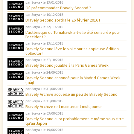
par
Sorya
• le
13/01/2016
Où précommander Bravely Second ?
par
Sorya
• le
10/12/2015
Bravely Second sortira le 26 février 2016 !
par
Sorya
• le
22/11/2015
L'astérisque du Tomahawk a-t-elle été censurée pour
l'occident ?
par
Sorya
• le
13/11/2015
Bravely Second lève le voile sur sa copieuse édition
collector !
par
Sorya
• le
27/10/2015
Bravely Second jouable à la Paris Games Week
par
Sorya
• le
24/09/2015
Bravely Second annoncé pour la Madrid Games Week
(màj)
par
Sorya
• le
31/08/2015
Bravely Archive accueille un peu de Bravely Second
par
Sorya
• le
31/08/2015
Bravely Archive est maintenant multijoueur
par
Sorya
• le
03/08/2015
Bravely Second aura probablement le même sous-titre
qu'au Japon
par
Sorya
• le
19/06/2015