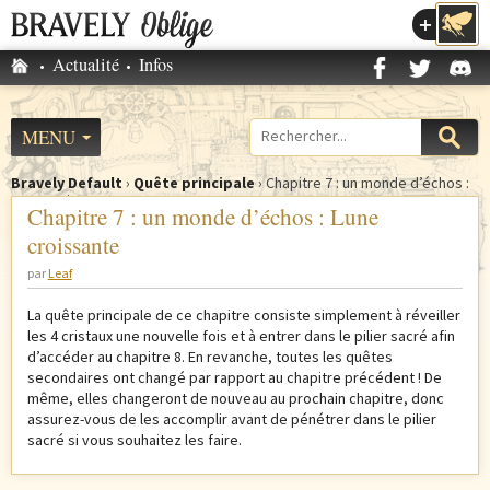
Accéder au menu
Accueil
Actualité
Infos
M
e
n
MENU
Formulaire
u
de
p
Bravely Default
›
Quête principale
›
Chapitre 7 : un monde d’échos :
recherche
V
Lune croissante
r
Chapitre 7 : un monde d’échos : Lune
o
i
croissante
u
n
s
par
Leaf
c
ê
i
La quête principale de ce chapitre consiste simplement à réveiller
t
p
les 4 cristaux une nouvelle fois et à entrer dans le pilier sacré afin
e
d’accéder au chapitre 8. En revanche, toutes les quêtes
a
secondaires ont changé par rapport au chapitre précédent ! De
s
l
même, elles changeront de nouveau au prochain chapitre, donc
i
assurez-vous de les accomplir avant de pénétrer dans le pilier
c
sacré si vous souhaitez les faire.
i