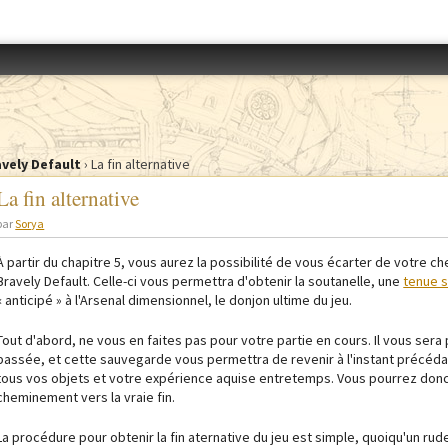
Accéder au menu
vely Default
›
La fin alternative
La fin alternative
par
Sorya
À partir du chapitre 5, vous aurez la possibilité de vous écarter de votre ch
Bravely Default.
Celle-ci vous permettra d'obtenir la s
outanelle,
une
tenue s
« anticipé » à
l'Arsenal dimensionnel
, le donjon ultime du jeu.
Tout d'abord, ne vous en faites pas pour votre partie en cours. Il vous ser
passée, et cette sauvegarde vous permettra de revenir à l'instant précéda
tous vos objets et votre expérience aquise entretemps. Vous pourrez donc
cheminement vers la vraie fin.
La procédure pour obtenir la fin aternative du jeu est simple, quoiqu'un ru