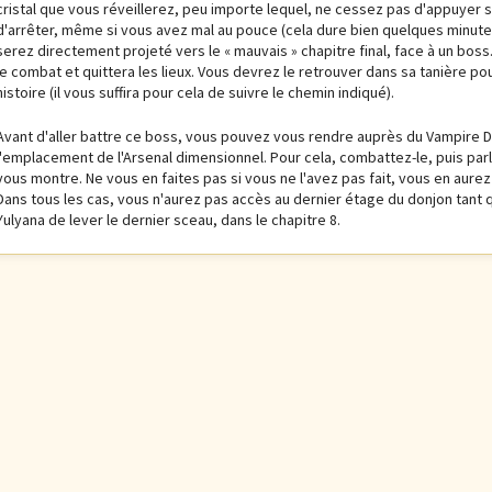
cristal que vous réveillerez, peu importe lequel, ne cessez pas d'appuyer s
d'arrêter, même si vous avez mal au pouce (cela dure bien quelques minute
serez directement projeté vers le « mauvais » chapitre final, face à un boss
le combat et quittera les lieux. Vous devrez le retrouver dans sa tanière po
histoire (il vous suffira pour cela de suivre le chemin indiqué).
Avant d'aller battre ce boss, vous pouvez vous rendre auprès du Vampire D
l'emplacement de l'Arsenal dimensionnel. Pour cela, combattez-le, puis parlez-
vous montre. Ne vous en faites pas si vous ne l'avez pas fait, vous en aurez
Dans tous les cas, vous n'aurez pas accès au dernier étage du donjon tant 
Yulyana de lever le dernier sceau, dans le chapitre 8.