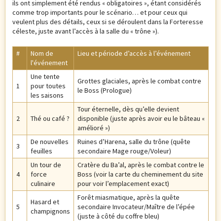
ils ont simplement été rendus « obligatoires », étant considérés
comme trop importants pour le scénario… et pour ceux qui
veulent plus des détails, ceux si se déroulent dans la Forteresse
céleste, juste avant l’accès à la salle du « trône »).
#
Nom de
Lieu et période d’accès à l’événement
l'événement
Une tente
Grottes glaciales, après le combat contre
1
pour toutes
le Boss (Prologue)
les saisons
Tour éternelle, dès qu’elle devient
2
Thé ou café ?
disponible (juste après avoir eu le bâteau «
amélioré »)
De nouvelles
Ruines d’Harena, salle du trône (quête
3
feuilles
secondaire Mage rouge/Voleur)
Un tour de
Cratère du Ba’al, après le combat contre le
4
force
Boss (voir la carte du cheminement du site
culinaire
pour voir l’emplacement exact)
Forêt miasmatique, après la quête
Hasard et
5
secondaire Invocateur/Maître de l’épée
champignons
(juste à côté du coffre bleu)