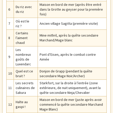
Maison en bord de mer (après être entré
Du riz avec
6
dans la Grotte au geyser pour la première
du riz
fois)
Où est le
7
Ancien village Sagitta (première visite)
riz ?
Certains
Mine mithril, après la quête secondaire
8
l’aiment
Marchand/Mage blanc
chaud
Les
nombreux
Pont d’Eisen, après le combat contre
9
goûts de
Aimée
Luxendarc
Quel est ce
Donjon de Grapp (pendant la quête
10
bruit ?
secondaire Mage Noir/Archer)
Les secrets
Starkfort, sur la droite à l’entrée (zone
11
culinaires de
extérieure, de nuit uniquement), avant la
Sakura
quête secondaire Ninja/Chevalier
Maison en bord de mer (juste après avoir
Halte au
12
commencé la quête secondaire Marchand
gaspi !
Mage Blanc)