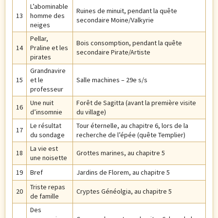
L’abominable
Ruines de minuit, pendant la quête
13
homme des
secondaire Moine/Valkyrie
neiges
Pellar,
Bois consomption, pendant la quête
14
Praline et les
secondaire Pirate/Artiste
pirates
Grandnavire
15
et le
Salle machines – 29e s/s
professeur
Une nuit
Forêt de Sagitta (avant la première visite
16
d’insomnie
du village)
Le résultat
Tour éternelle, au chapitre 6, lors de la
17
du sondage
recherche de l’épée (quête Templier)
La vie est
18
Grottes marines, au chapitre 5
une noisette
19
Bref
Jardins de Florem, au chapitre 5
Triste repas
20
Cryptes Généolgia, au chapitre 5
de famille
Des