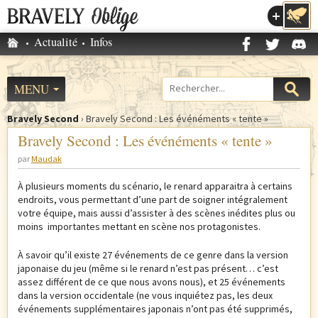
Accéder au menu
Accueil
Actualité
Infos
M
e
n
MENU
Formulaire
u
de
p
Bravely Second
›
Bravely Second : Les événéments « tente »
recherche
V
r
Bravely Second : Les événéments « tente »
o
i
par
Maudak
u
n
s
c
À plusieurs moments du scénario, le renard apparaitra à certains
ê
i
endroits, vous permettant d’une part de soigner intégralement
t
votre équipe, mais aussi d’assister à des scènes inédites plus ou
p
moins importantes mettant en scène nos protagonistes.
e
a
s
l
À savoir qu’il existe 27 événements de ce genre dans la version
i
japonaise du jeu (même si le renard n’est pas présent… c’est
c
assez différent de ce que nous avons nous), et 25 événements
dans la version occidentale (ne vous inquiétez pas, les deux
i
événements supplémentaires japonais n’ont pas été supprimés,