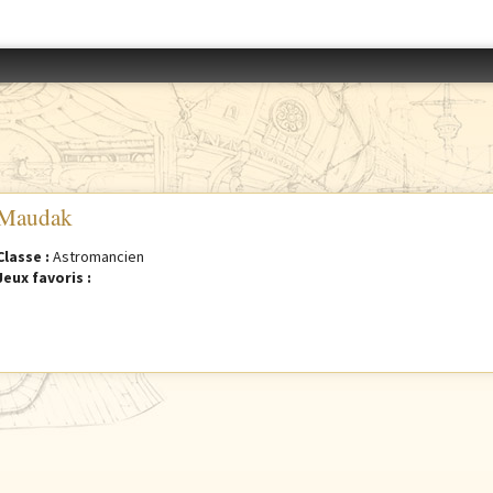
Accéder au menu
Maudak
Classe :
Astromancien
Jeux favoris :