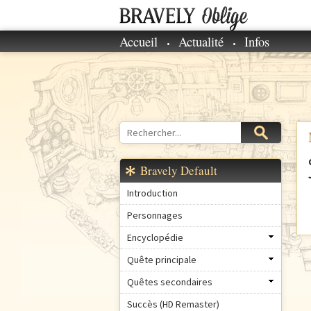
Accueil
Actualité
Infos
M
e
n
u
p
r
Rechercher
Formulaire
i
de
n
recherche
Bravely Default
c
i
Introduction
p
Personnages
a
Encyclopédie
l
Quête principale
Quêtes secondaires
Succès (HD Remaster)