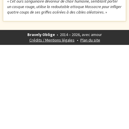
«
Cet ours sanguinaire dévoreur de chair humaine, semblant porter
un casque rouge, utilise la redoutable attaque Massacre pour infliger
quatre coups de ses griffes acérées à des cibles aléatoires.
»
Bravely Oblige
• 2014 – 2026, avec amour
Crédits / Mentions légales
Plan du site